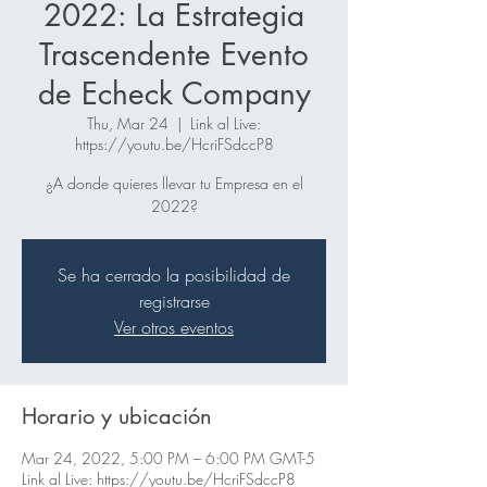
2022: La Estrategia
Trascendente Evento
de Echeck Company
Thu, Mar 24
  |  
Link al Live:
https://youtu.be/HcriFSdccP8
¿A donde quieres llevar tu Empresa en el
2022?
Se ha cerrado la posibilidad de
registrarse
Ver otros eventos
Horario y ubicación
Mar 24, 2022, 5:00 PM – 6:00 PM GMT-5
Link al Live: https://youtu.be/HcriFSdccP8