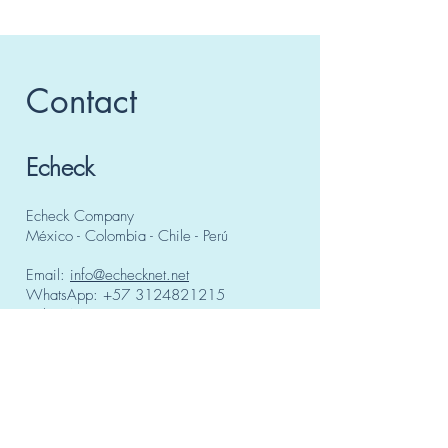
Contact
Echeck
Echeck Company
México - Colombia - Chile - Perú
Email:
info@echecknet.net
WhatsApp:
+57 3124821215
WhatsApp:
+52 55 49288150
Consult a specialist for free